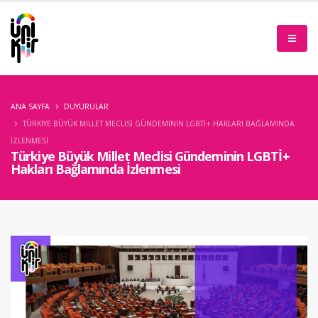
ANA SAYFA
DUYURULAR
TÜRKIYE BÜYÜK MILLET MECLISI GÜNDEMININ LGBTİ+ HAKLARI BAĞLAMINDA
İZLENMESI
Türkiye Büyük Millet Meclisi Gündeminin LGBTİ+
Hakları Bağlamında İzlenmesi