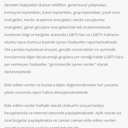
denetim faaliyetleri (kanun teklifleri, genel kurul çalışmaları,
komisyon toplantıları, basın toplantıları, grup toplantıları, yazılı soru
önergeleri, meclis araştırma önergeleri, meclis soruşturma
önergeleri, genel görüşme önergeleri) tek tek incelenmektedir.
İncelenen bilgi ve belgeler arasında LGBTİ+’ları ve LGBTİ+ haklarını
olumlu veya olumsuz biçimde içeren faaliyetler raporlanmaktadır.
Öte yandan toplumsal cinsiyet, gençlik-üniversiteler ve ayrımcılık
konularında diğer dezavantajlı gruplara yer verdiği halde LGBTİ+’lara
yer vermeyen faaliyetler “görünmezlik içeren veriler” olarak
derlenmektedir.
Elde edilen veriler ve bunlara ilişkin değerlendirmeler her yasama
yılının sonunda rapor haline dönüştürülmektedir.
Elde edilen veriler haftalık olarak ÜniKuir’in sosyal medya
hesaplarında ve internet sitesinde paylaşılmaktadır. Aylık olarak ise
özet bulgular paylaşılmakta ve zaman zaman elde edilen verileri
yorumlayan köşe yazıları yayınlanmaktadır.